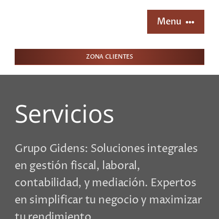
Saltar
al
Menu
contenido
ZONA CLIENTES
Inicio
Quienes somos
Servicios
Servicios
Grupo Gidens: Soluciones integrales
Contacto
en gestión fiscal, laboral,
contabilidad, y mediación. Expertos
Consultorio
en simplificar tu negocio y maximizar
tu rendimiento.